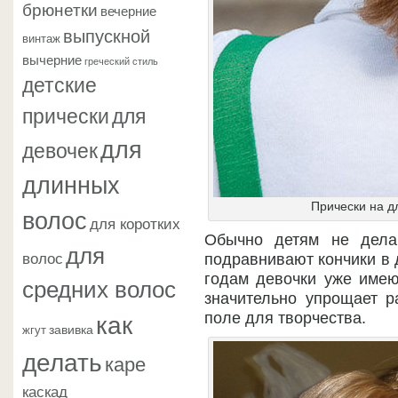
брюнетки
вечерние
выпускной
винтаж
вычерние
греческий стиль
детские
прически
для
для
девочек
длинных
Прически на д
волос
для коротких
Обычно детям не дела
для
волос
подравнивают кончики в д
годам девочки уже имею
средних волос
значительно упрощает р
как
поле для творчества.
завивка
жгут
делать
каре
каскад