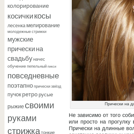
колорирование
косы
косички
мелирование
лесенка
молодежные стрижки
мужские
прически
на
свадьбу
начес
обучение
пепельный
пикси
повседневные
поэтапно
прически звёзд
ретро
пучок
русые
своими
Прически на д
рыжие
руками
Не зависимо от того соб
или просто на прогулку 
стрижка
Прически на длинные в
тонкие