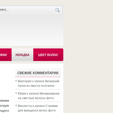
ИЖКИ
УКЛАДКА
ЦВЕТ ВОЛОС
СВЕЖИЕ КОММЕНТАРИИ
Виктория
к записи
Вечерний
пучок из хвоста поэтапно
Юлия
к записи
Мелирование
на светлые волосы фото
лкими
ескую
Виолетта
к записи
Стрижки
для вьющихся волос фото
ущего