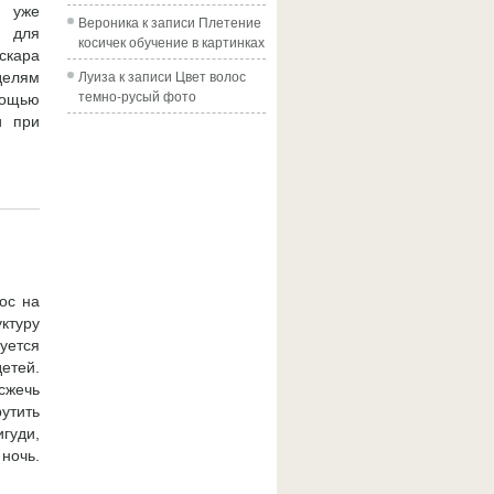
 уже
Вероника
к записи
Плетение
з для
косичек обучение в картинках
скара
Луиза
к записи
Цвет волос
делям
темно-русый фото
мощью
и при
ос на
ктуру
уется
етей.
сжечь
утить
гуди,
ночь.