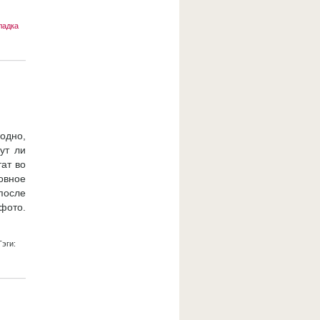
ладка
одно,
ут ли
тат во
ровное
после
 фото.
эги: