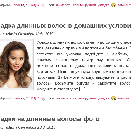
убрики:
Новости
,
УКЛАДКА
Тэги:
как делать
,
своими руками
,
укладка
Коммент
ладка длинных волос в домашних услов
вил
admin
Октябрь 16th, 2015
Укладка длинных волос станет настоящим спас
для девушек с прямыми волосами без объема. 
естественная укладка подойдет к любому,
самому изысканому вечернему платью. Ук
длинных волос в домашних условиях поэта
картинках. Пышная укладка крупными естестве
локонами. 1) Вымоте голову, высушите и расч
волосы. Возьмите бигуди и закрутите воло
макушке в сторону от […]
убрики:
Новости
,
УКЛАДКА
Тэги:
как делать
,
своими руками
,
укладка
Коммент
ладки на длинные волосы фото
вил
admin
Сентябрь 23rd, 2015