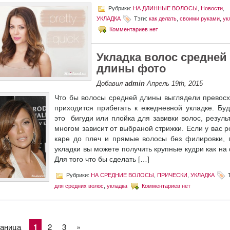
Рубрики:
НА ДЛИННЫЕ ВОЛОСЫ
,
Новости
,
УКЛАДКА
Тэги:
как делать
,
своими руками
,
ук
Комментариев нет
Укладка волос средней
длины фото
Добавил
admin
Апрель 19th, 2015
Что бы волосы средней длины выглядели превосх
приходится прибегать к ежедневной укладке. Буд
это бигуди или плойка для завивки волос, резуль
многом зависит от выбраной стрижки. Если у вас 
каре до плеч и прямые волосы без филировки, 
укладки вы можете получить крупные кудри как на
Для того что бы сделать […]
Рубрики:
НА СРЕДНИЕ ВОЛОСЫ
,
ПРИЧЕСКИ
,
УКЛАДКА
Т
для средних волос
,
укладка
Комментариев нет
раница
1
2
3
»