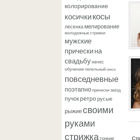
колорирование
косы
косички
мелирование
лесенка
молодежные стрижки
мужские
прически
на
свадьбу
начес
обучение
пепельный
пикси
повседневные
поэтапно
прически звёзд
ретро
пучок
русые
своими
рыжие
руками
стрижка
тонкие
Ст