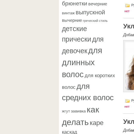
брюнетки
вечерние
Р
выпускной
нет
винтаж
вычерние
греческий стиль
Ук
детские
Доба
прически
для
для
девочек
длинных
волос
для коротких
для
волос
средних волос
Р
как
нет
завивка
жгут
делать
каре
Ук
каскад
Доба