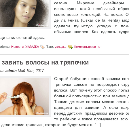
сезона. Мировые дизайнеры
используют такой необычный обра
своих новых коллекций. На показе О
де ла Рента (Oskar de la Renta) мо
сделали пушистую укладку с по
обычных шпилек. Как сделать кудр
щи шпилек читай здесь.
убрики:
Новости
,
УКЛАДКА
Тэги:
укладка
Комментариев нет
 завить волосы на тряпочки
вил
admin
Май 19th, 2017
Старый бабушкин способ завивки вол
тряпочки совсем не повреждает стру
волоса. Вот почему этот способ польз
большой популярностью при завивке д
Тонкие детские волосы можно легко 
щипцами для завивки. А если накр
перед детским праздником девочке би
то ребенок и вовсе промучается всю 
 дело мягкие тряпочки, которые не будут мешать […]