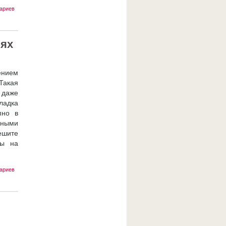
ариев
иях
ением
Такая
 даже
ладка
пно в
нными
ешите
сы на
ариев