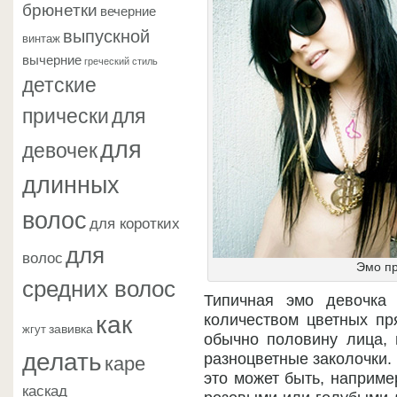
брюнетки
вечерние
выпускной
винтаж
вычерние
греческий стиль
детские
прически
для
для
девочек
длинных
волос
для коротких
для
волос
Эмо пр
средних волос
Типичная эмо девочка
как
количеством цветных пр
завивка
жгут
обычно половину лица, 
делать
каре
разноцветные заколочки.
это может быть, наприме
каскад