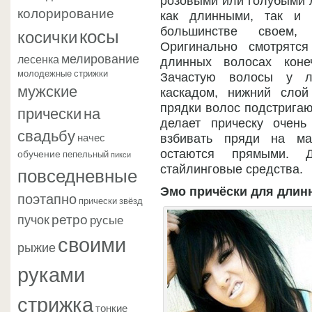
розовыми или голубыми л
колорирование
как длинными, так и 
косы
косички
большинстве своем,
Оригинально смотрятс
мелирование
лесенка
длинных волосах коне
молодежные стрижки
Зачастую волосы у л
мужские
каскадом, нижний сло
прядки волос подстригаю
прически
на
делает прическу очен
свадьбу
начес
взбивать пряди на ма
обучение
остаются прямыми. 
пепельный
пикси
повседневные
стайлинговые средства.
Эмо причёски для длин
поэтапно
прически звёзд
ретро
пучок
русые
своими
рыжие
руками
стрижка
тонкие