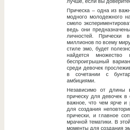
лучше, если вы доверите
Прическа – одна из важн
модного молодежного на
смело экспериментирова
ведь они предназначен
личностей. Прически 
миллионов по всему миру.
стиле эмо, будет полезн
найдется множество 
беспроигрышный вариа
среди девочек прослежи
в сочетании с бунта
амбициями.
Независимо от длины 
прическу для девочек в 
важное, что чем ярче и 
для создания неповтори
прически, и главное со
мрачной тематики. В это
моменты для создания эм