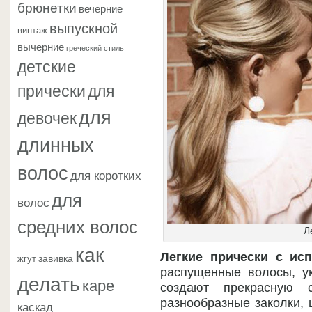
брюнетки
вечерние
выпускной
винтаж
вычерние
греческий стиль
детские
прически
для
для
девочек
длинных
волос
для коротких
для
волос
средних волос
Л
как
Легкие прически с исп
завивка
жгут
распущенные волосы, у
делать
каре
создают прекрасную с
разнообразные заколки, 
каскад