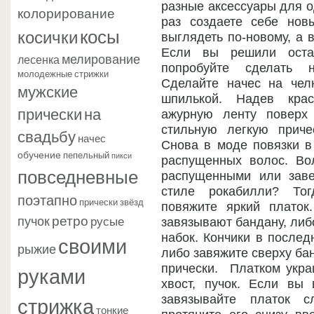
разные аксессуары для о
колорирование
раз создаете себе нов
косы
косички
выглядеть по-новому, а 
Если вы решили оста
мелирование
лесенка
попробуйте сделать н
молодежные стрижки
Сделайте начес на челк
мужские
шпилькой. Надев кра
прически
на
ажурную ленту поверх
стильную легкую приче
свадьбу
начес
Снова в моде повязки в
обучение
пепельный
пикси
распущенных волос. Во
повседневные
распущенными или заве
стиле рокабилли? То
поэтапно
прически звёзд
повяжите яркий платок
ретро
пучок
русые
завязывают бандану, либ
своими
набок. Кончики в послед
рыжие
либо завяжите сверху ба
руками
прически. Платком укра
хвост, пучок. Если вы 
стрижка
завязывайте платок 
тонкие