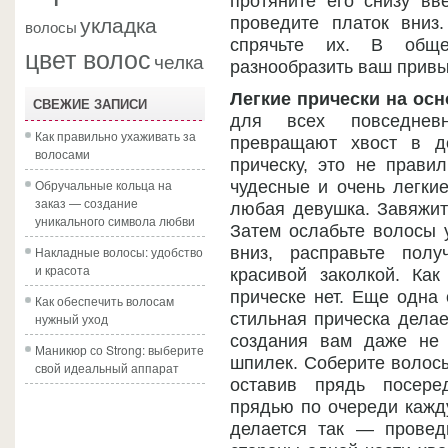
протяните его снизу вв
укладка
проведите платок вниз.
волосы
спрячьте их. В обще
цвет волос
челка
разнообразить ваш привы
Легкие прически на осн
СВЕЖИЕ ЗАПИСИ
для всех повседнев
Как правильно ухаживать за
превращают хвост в д
волосами
прическу, это не прави
Обручальные кольца на
чудесные и очень легкие
заказ — создание
любая девушка. Завяжите
уникального символа любви
Затем ослабьте волосы у
Накладные волосы: удобство
вниз, расправьте полу
и красота
красивой заколкой. Как
прическе нет. Еще одна 
Как обеспечить волосам
стильная прическа делае
нужный уход
создания вам даже не 
Маникюр со Strong: выберите
шпилек. Соберите волосы
свой идеальный аппарат
оставив прядь посере
прядью по очереди кажду
делается так — провед