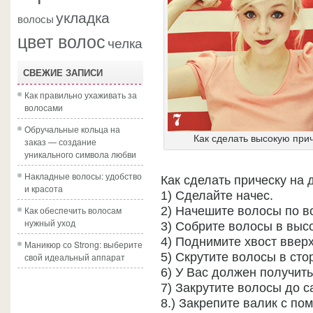
укладка
волосы
цвет волос
челка
СВЕЖИЕ ЗАПИСИ
Как правильно ухаживать за
волосами
Обручальные кольца на
Как сделать высокую прич
заказ — создание
уникального символа любви
Накладные волосы: удобство
Как сделать прическу на
и красота
1) Сделайте начес.
Как обеспечить волосам
2) Начешите волосы по в
нужный уход
3) Собрите волосы в высо
4) Поднимите хвост вверх
Маникюр со Strong: выберите
5) Скрутите волосы в стор
свой идеальный аппарат
6) У Вас должен получить
7) Закрутите волосы до с
8.) Закрепите валик с п