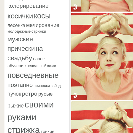
колорирование
косы
косички
мелирование
лесенка
молодежные стрижки
мужские
прически
на
свадьбу
начес
обучение
пепельный
пикси
повседневные
поэтапно
прически звёзд
ретро
пучок
русые
своими
рыжие
руками
стрижка
тонкие