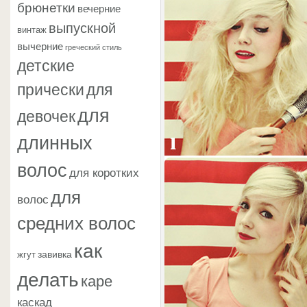
брюнетки
вечерние
выпускной
винтаж
вычерние
греческий стиль
детские
прически
для
для
девочек
длинных
волос
для коротких
для
волос
средних волос
как
завивка
жгут
делать
каре
каскад