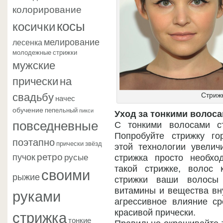
колорирование
косы
косички
мелирование
лесенка
молодежные стрижки
мужские
прически
на
свадьбу
Стрижк
начес
обучение
пепельный
пикси
Уход за тонкими волоса
повседневные
С тонкими волосами с
Попробуйте стрижку го
поэтапно
прически звёзд
этой технологии увелич
ретро
пучок
русые
стрижка просто необхо
своими
такой стрижке, волос 
рыжие
стрижки ваши волосы 
руками
витамины и вещества вну
агрессивное влияние с
стрижка
красивой прически.
тонкие