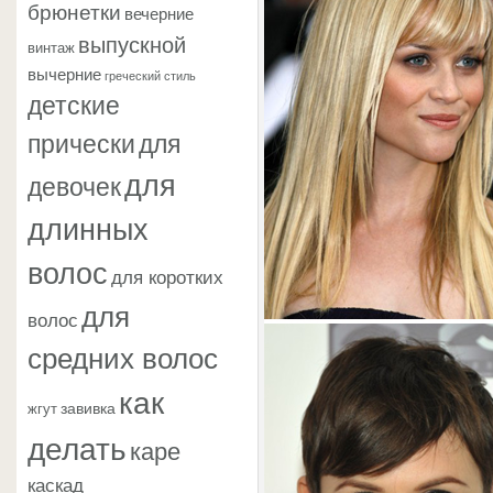
брюнетки
вечерние
выпускной
винтаж
вычерние
греческий стиль
детские
прически
для
для
девочек
длинных
волос
для коротких
для
волос
средних волос
как
завивка
жгут
делать
каре
каскад