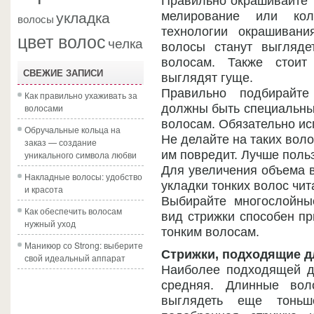
Правильно окрашивайте 
укладка
мелирование или кол
волосы
технологии окрашивани
цвет волос
челка
волосы станут выгляде
волосам. Также стоит
СВЕЖИЕ ЗАПИСИ
выглядят гуще.
Правильно подбирайт
Как правильно ухаживать за
волосами
должны быть специальны
волосам. Обязательно ис
Обручальные кольца на
Не делайте на таких воло
заказ — создание
им повредит. Лучше польз
уникального символа любви
Для увеличения объема в
Накладные волосы: удобство
укладки тонких волос чит
и красота
Выбирайте многослойны
Как обеспечить волосам
вид стрижки способен п
нужный уход
тонким волосам.
Маникюр со Strong: выберите
Стрижки, подходящие д
свой идеальный аппарат
Наиболее подходящей д
средняя. Длинные вол
выглядеть еще тонь