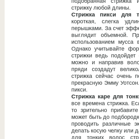
подобранная стрижка 
стрижку любой длины.
Стрижка пикси для т
короткая, слегка удл
перышками. За счет эффе
выглядит объемной. П
использованием мусса 
Однако учитывайте фо
стрижки ведь подойдет 
можно и направив вол
пряди создадут велик
стрижка сейчас очень п
прекрасную Эмму Уотсон.
пикси.
Стрижка каре для тонк
все времена стрижка. Ес
то зрительно прибавит
может быть до подбородк
проводить различные э
делать косую челку или 
для тонких волос стр