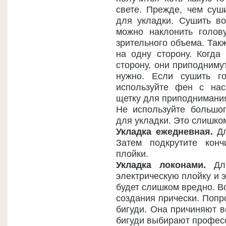
свете. Прежде, чем суш
для укладки. Сушить во
можно наклонить голов
зрительного объема. Так
на одну сторону. Когда
сторону, они приподнимут
нужно. Если сушить г
используйте фен с на
щетку для приподнимания
Не используйте большог
для укладки. Это слишко
Укладка ежедневная.
Дл
Затем подкрутите кон
плойки.
Укладка локонами.
Для
электрическую плойку и 
будет слишком вредно. В
создания прически. Попр
бигуди. Она причиняют в
бигуди выбирают профес