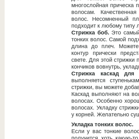
многослойная прическа 
волосам. Качественная
волос. Несомненный пл
подходит к любому типу 
Стрижка боб.
Это самый
тонких волос. Самой под
длина до плеч. Можете
контур прически предс
свете. Для этой стрижки
кончиков вовнутрь, уклад
Стрижка каскад для 
выполняется ступенька
стрижки, вы можете доба
Каскад выполняют на во
волосах. Особенно хоро
волосах. Укладку стрижк
у корней. Желательно суш
Укладка тонких волос.
Если у вас тонкие воло
получится хоть какую-т