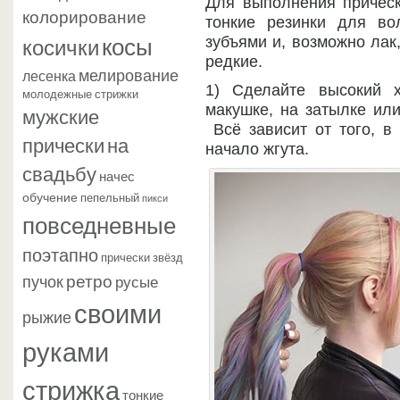
Для выполнения прическ
колорирование
тонкие резинки для во
косы
косички
зубъями и, возможно лак
редкие.
мелирование
лесенка
1) Сделайте высокий 
молодежные стрижки
макушке, на затылке или
мужские
Всё зависит от того, в
прически
на
начало жгута.
свадьбу
начес
обучение
пепельный
пикси
повседневные
поэтапно
прически звёзд
ретро
пучок
русые
своими
рыжие
руками
стрижка
тонкие