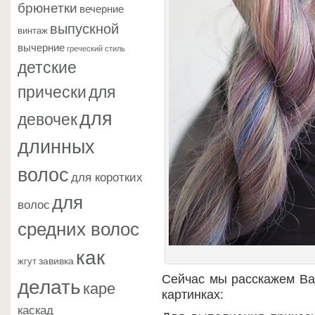
брюнетки
вечерние
выпускной
винтаж
вычерние
греческий стиль
детские
прически
для
для
девочек
длинных
волос
для коротких
для
волос
средних волос
как
завивка
жгут
делать
Сейчас мы расскажем Вам
каре
картинках:
каскад