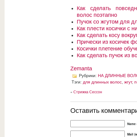
Как сделать повсед
волос поэтапно
Пучок со жгутом для д
Как плести косички с н
Как сделать косу вокру
Прически из косичек ф
Косички плетение обуч
Как сделать пучок из в
Zemanta
Рубрики:
НА ДЛИННЫЕ ВО
Тэги:
для длинных волос
,
жгут
,
п
«
Стрижка Сессон
Оставить комментар
Name (
Mail (