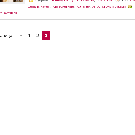
делать
,
начес
,
повседневные
,
поэтапно
,
ретро
,
своими руками
нтариев нет
раница
«
1
2
3