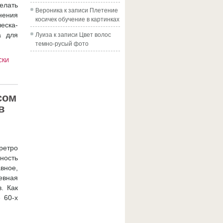
елать
Вероника
к записи
Плетение
нения
косичек обучение в картинках
еска-
Луиза
к записи
Цвет волос
а для
темно-русый фото
СКИ
сом
в
ретро
ность
вное,
евная
. Как
 60-х