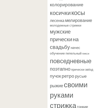
колорирование
косы
косички
мелирование
лесенка
молодежные стрижки
мужские
прически
на
свадьбу
начес
обучение
пепельный
пикси
повседневные
поэтапно
прически звёзд
ретро
пучок
русые
своими
рыжие
руками
стрижка
тонкие