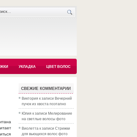
ИЖКИ
УКЛАДКА
ЦВЕТ ВОЛОС
СВЕЖИЕ КОММЕНТАРИИ
Виктория
к записи
Вечерний
пучок из хвоста поэтапно
Юлия
к записи
Мелирование
на светлые волосы фото
итана
итает
Виолетта
к записи
Стрижки
для вьющихся волос фото
иться