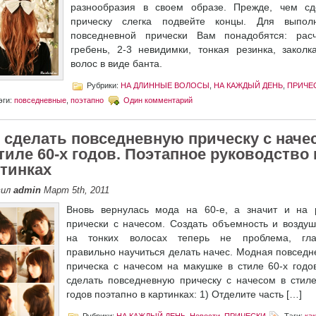
разнообразия в своем образе. Прежде, чем сд
прическу слегка подвейте концы. Для выпол
повседневной прически Вам понадобятся: расч
гребень, 2-3 невидимки, тонкая резинка, заколк
волос в виде банта.
Рубрики:
НА ДЛИННЫЕ ВОЛОСЫ
,
НА КАЖДЫЙ ДЕНЬ
,
ПРИЧЕ
эги:
повседневные
,
поэтапно
Один комментарий
к сделать повседневную прическу с наче
тиле 60-х годов. Поэтапное руководство 
ртинках
вил
admin
Март 5th, 2011
Вновь вернулась мода на 60-е, а значит и на 
прически с начесом. Создать объемность и воздуш
на тонких волосах теперь не проблема, гла
правильно научиться делать начес. Модная повседн
прическа с начесом на макушке в стиле 60-х годов
сделать повседневную прическу с начесом в стиле
годов поэтапно в картинках: 1) Отделите часть […]
Рубрики:
НА КАЖДЫЙ ДЕНЬ
,
Новости
,
ПРИЧЕСКИ
Тэги:
как