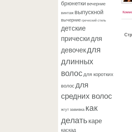
брюнетки
вечерние
выпускной
винтаж
Комме
вычерние
греческий стиль
детские
Ст
прически
для
для
девочек
длинных
волос
для коротких
для
волос
средних волос
как
завивка
жгут
делать
каре
каскад