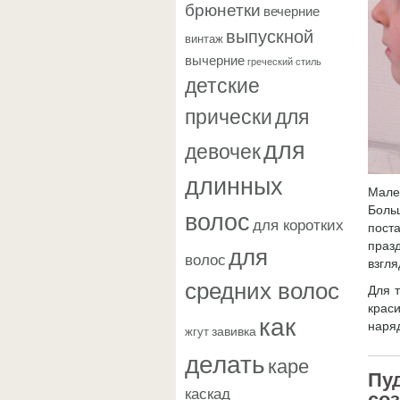
брюнетки
вечерние
выпускной
винтаж
вычерние
греческий стиль
детские
прически
для
для
девочек
длинных
Мале
волос
Боль
для коротких
пост
для
праз
волос
взгля
средних волос
Для 
краси
как
наря
завивка
жгут
делать
каре
Пу
каскад
со