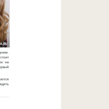
нике.
стоит
ек на
ервый
уются
лядеть