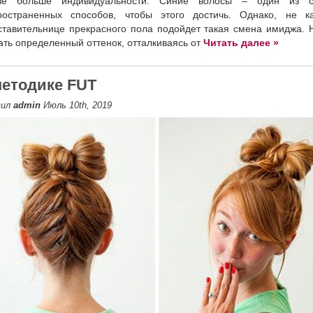
зе больше индивидуальности. Синие волосы – один из 
ространенных способов, чтобы этого достичь. Однако, не к
ставительнице прекрасного пола подойдет такая смена имиджа. 
ать определенный оттенок, отталкиваясь от
Читать далее »
методике FUT
вил
admin
Июль 10th, 2019