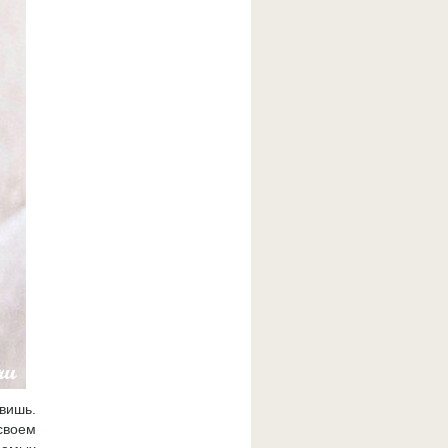
вишь.
своем