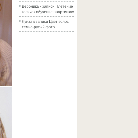
Вероника
к записи
Плетение
косичек обучение в картинках
Луиза
к записи
Цвет волос
темно-русый фото