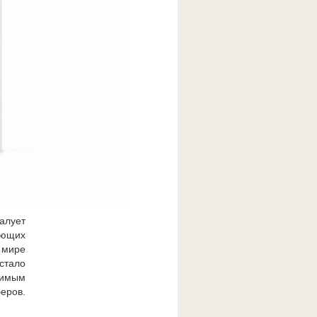
алует
ующих
 мире
стало
димым
еров.