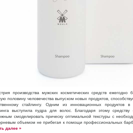
стрия производства мужских косметических средств ежегодно б
ную половину человечества выпуском новых продуктов, способств
ственному стайлингу. Одним из инновационных продуктов в
линга выступила пудра для волос. Благодаря этому средству 
ожным смоделировать прическу оптимальной текстуры с необхо
орневым объемом не прибегая к помощи профессиональных барб
ть далее »