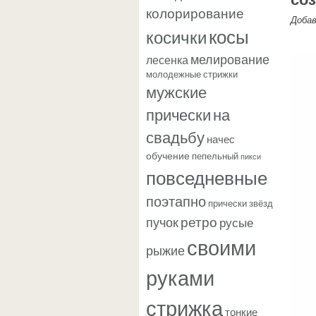
колорирование
Доба
косы
косички
мелирование
лесенка
молодежные стрижки
мужские
прически
на
свадьбу
начес
обучение
пепельный
пикси
повседневные
поэтапно
прически звёзд
ретро
пучок
русые
своими
рыжие
руками
стрижка
тонкие