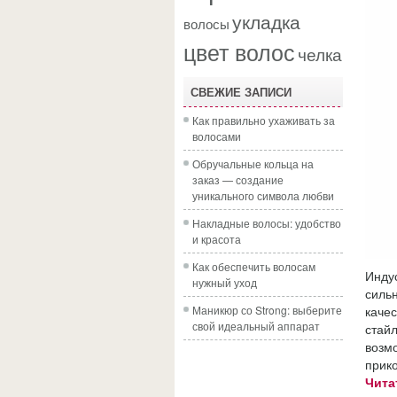
укладка
волосы
цвет волос
челка
СВЕЖИЕ ЗАПИСИ
Как правильно ухаживать за
волосами
Обручальные кольца на
заказ — создание
уникального символа любви
Накладные волосы: удобство
и красота
Как обеспечить волосам
Инду
нужный уход
силь
Маникюр со Strong: выберите
каче
свой идеальный аппарат
стай
возм
прик
Чита