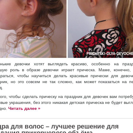
нькие девочки хотят выглядеть красиво, особенно на празд
шую роль в образе девочки играет прическа. Маме, конечно, 
араться, чтобы научиться делать красивые прически для девоч
дник, но это совсем не так сложно, как может показаться на п
д.
того, чтобы сделать прическу на праздник для девочек вам потреб
вые украшения, без этого никакая детская прическа не будет выг
дно.
Читать далее »
дра для волос – лучшее решение для
здания прикорневого объёма