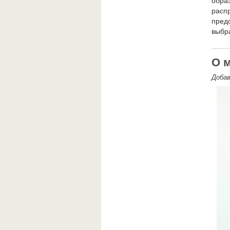
обра
расп
пред
выбр
О 
Доба