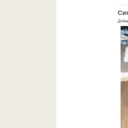
Син
Доба