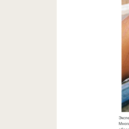
Эксп
Мног